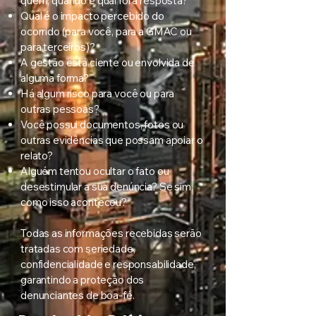
quem, quando e qual foi a resposta?
Qual é o impacto percebido do
ocorrido (para você, para a GMAC ou
para terceiros)?
A gestão está ciente ou envolvida de
alguma forma?
Há algum risco para você ou para
outras pessoas?
Você possui documentos, fotos ou
outras evidências que possam apoiar o
relato?
Alguém tentou ocultar o fato ou
desestimular a sua denúncia? Se sim,
como isso aconteceu?
Todas as informações recebidas serão
tratadas com seriedade,
confidencialidade e responsabilidade,
garantindo a proteção dos
denunciantes de boa-fé.