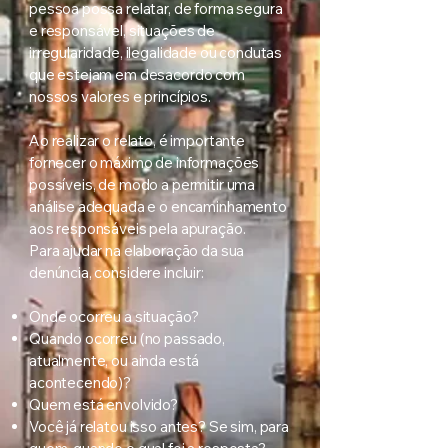
pessoa possa relatar, de forma segura
e responsável, situações de
irregularidade, ilegalidade ou condutas
que estejam em desacordo com
nossos valores e princípios.
Ao realizar o relato, é importante
fornecer o máximo de informações
possíveis, de modo a permitir uma
análise adequada e o encaminhamento
aos responsáveis pela apuração.
Para ajudar na elaboração da sua
denúncia, considere incluir:
Onde ocorreu a situação?
Quando ocorreu (no passado,
atualmente, ou ainda está
acontecendo)?
Quem está envolvido?
Você já relatou isso antes? Se sim, para