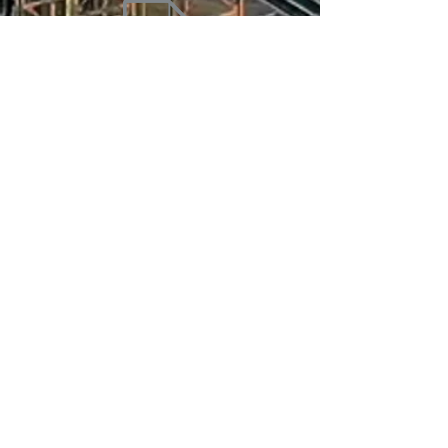
COMPLIANCE.pdf
FALE CONOSCO:
Se desejar relatar uma denúncia, basta
preencher o formulário abaixo. O
processo é sigiloso e você não precisa
se identificar.
GMAC Soluções Industriais e
Inspeções
Excelência em engenharia,