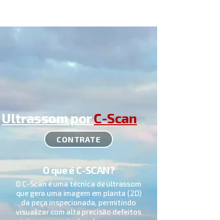
Ultrassom por
C-Scan
CONTRATE
O que é C-SCAN?
O C-Scan é uma técnica de ultrassom
que gera uma imagem em planta (2D)
da peça inspecionada, permitindo
visualizar com alta precisão defeitos