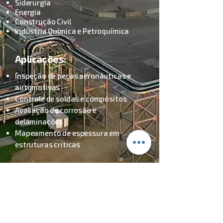
Siderurgia
Energia
Construção Civil
Indústria Química e Petroquímica
Aplicações:
Inspeção de peças aeronáuticas e
automotivas
Controle de soldas e compósitos
Avaliação de corrosão e
delaminações
Mapeamento de espessura em
estruturas críticas
CONTRATE
Política de Privacidade