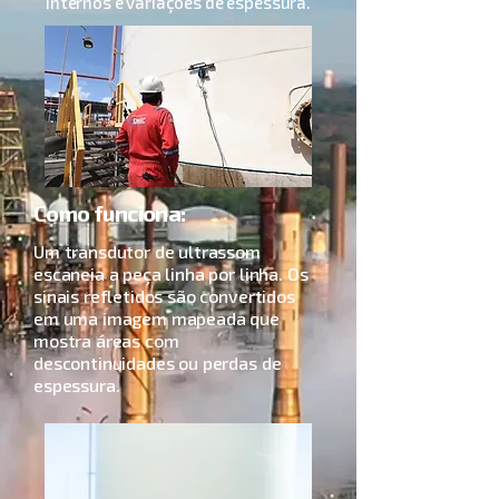
internos e variações de espessura.
Como funciona:
Um transdutor de ultrassom
escaneia a peça linha por linha. Os
sinais refletidos são convertidos
em uma imagem mapeada que
mostra áreas com
descontinuidades ou perdas de
espessura.