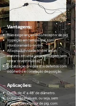
Vantagens:
Não exige lançamento/receptor de pig.
Inspeção em tempo real, com
monitoramento on-line.
Alta produtividade (cobre áreas
maiores em uma única passagem sem
retirar revestimento).
Localização precisa dos defeitos com
odômetro e correlação de posição.
Aplicações:
Dutos de 4” a 48” de diâmetro.
Dutos não pigáveis, ou seja, sem
lançador/recebedor de pig, com: