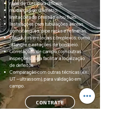
raios de curvatura difíceis,
mudanças de diâmetro,
limitações de pressão e/ou fluxo.
Instalações com tubulações aéreas,
como tanques, pipe racks e refinarias.
Oleodutos em locais complexos, como
offshore e estações de bombeio.
Correlações de campo com outras
inspeções, para facilitar a localização
de defeitos.
Comparação com outras técnicas (ex.:
UT – ultrassom), para validação em
campo.
CONTRATE
Política de Privacidade