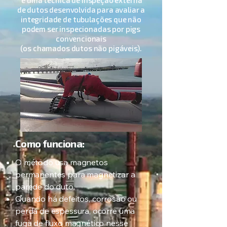
é uma técnica de inspeção externa
de dutos desenvolvida para avaliar a
integridade de tubulações que não
podem ser inspecionadas por pigs
convencionais
(os chamados dutos não pigáveis).
Como funciona:
O método usa magnetos
permanentes para magnetizar a
parede do duto.
Quando há defeitos, corrosão ou
perda de espessura, ocorre uma
fuga de fluxo magnético nesse