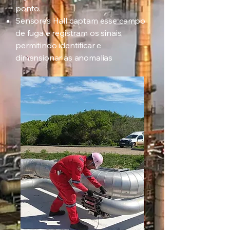
ponto.
Sensores Hall captam esse campo
de fuga e registram os sinais,
permitindo identificar e
dimensionar as anomalias